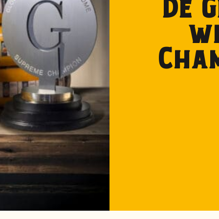
De 
wi
Cha