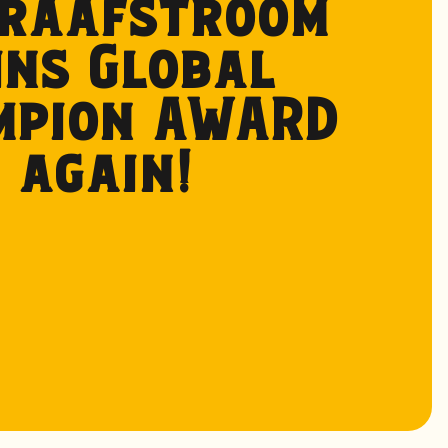
Graafstroom
ns Global
mpion AWARD
again!