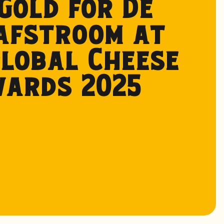
Gold for De
afstroom at
Global Cheese
ards 2025