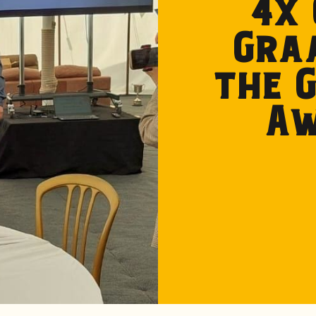
4x 
Gra
the 
Aw