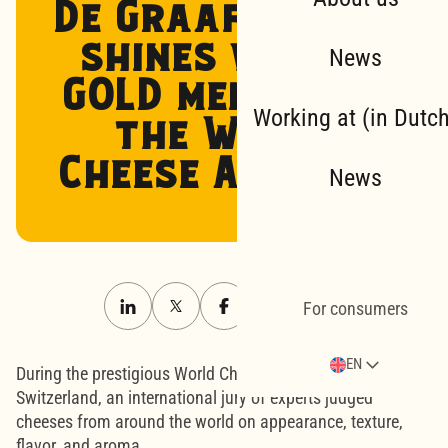
De Graafstroom
shines with 3
News
GOLD medals at
Working at (in Dutc
the World
Cheese Awards!
News
For consumers
EN
During the prestigious World Cheese Awards in Bern,
Switzerland, an international jury of experts judged
cheeses from around the world on appearance, texture,
flavor, and aroma.