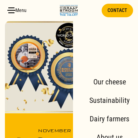
Skip
Menu
CONTACT
to
content
Our cheese
Sustainability
Dairy farmers
NOVEMBER 26, 2025
About us