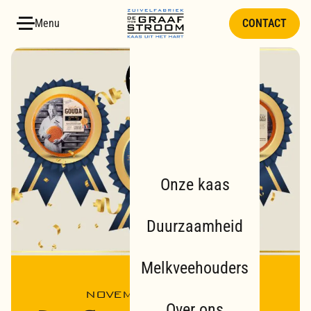
Skip
Menu
CONTACT
to
content
Onze kaas
Duurzaamheid
Melkveehouders
NOVEMBER 26, 2025
Over ons