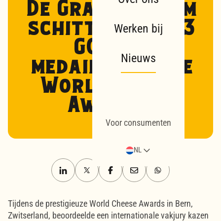
De Graafstroom
schittert met 3
Werken bij
GOUDEN
Nieuws
medailles op de
World Cheese
Awards!
Voor consumenten
NL
Tijdens de prestigieuze World Cheese Awards in Bern,
Zwitserland, beoordeelde een internationale vakjury kazen